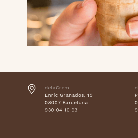
delaCrem
d
Enric Granados, 15
P
08007 Barcelona
0
930 04 10 93
9