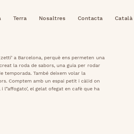
a
Terra
Nosaltres
Contacta
Català
zetti’ a Barcelona, perquè ens permeten una
creat la roda de sabors, una guia per rodar
 de temporada. També deixem volar la
ors. Comptem amb un espai petit i càlid on
i l”affogato’, el gelat ofegat en cafè que ha