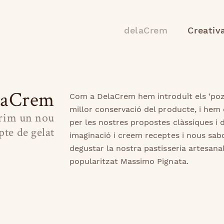
delaCrem
Creativ
laCrem
Com a DelaCrem hem introduït els ‘poz
millor conservació del producte, i hem 
erim un nou
per les nostres propostes clàssiques i
te de gelat
imaginació i creem receptes i nous sab
degustar la nostra pastisseria artesanal 
popularitzat Massimo Pignata.