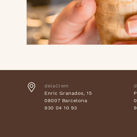
delaCrem
d
Enric Granados, 15
P
08007 Barcelona
0
930 04 10 93
9